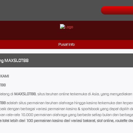
Pusat Info
ang MAXSLOT88
 KAMI
T88
atang di
MAXSLOT88
, situs taruhan online terkemuka di Asia, yang menyediakan
T88
adalah situs permainan taruhan olahraga hingga kasino terkemuka dan terper
rbaik dengan berbagai variasi permainan kasino & sportsbook yang dapat dipilih d
n rata-rata 10.000 permainan olahraga yang berbeda setiap bulan dan berbagai
 total lebih dari 100 permainan kasino dari variasi bakarat, slot online, roulet