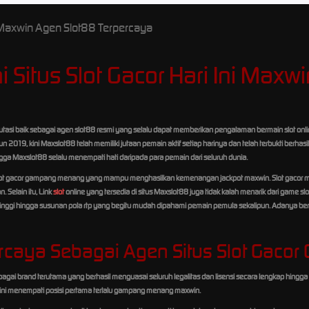
i Maxwin Agen Slot88 Terpercaya
Situs Slot Gacor Hari Ini Maxw
putasi baik sebagai agen slot88 resmi yang selalu dapat memberikan pengalaman bermain slot onli
 2019, kini Maxslot88 telah memiliki jutaan pemain aktif setiap harinya dan telah terbukti berhasil
a Maxslot88 selalu menempati hati daripada para pemain dari seluruh dunia.
inan slot gacor gampang menang yang mampu menghasilkan kemenangan jackpot maxwin. Slot gacor 
Selain itu, Link
slot
online yang tersedia di situs Maxslot88 juga tidak kalah menarik dari game sl
ertinggi hingga susunan pola rtp yang begitu mudah dipahami pemain pemula sekalipun. Adanya 
aya Sebagai Agen Situs Slot Gaco
bagai brand terutama yang berhasil menguasai seluruh legalitas dan lisensi secara lengkap hingga
ri ini menempati posisi pertama terlalu gampang menang maxwin.