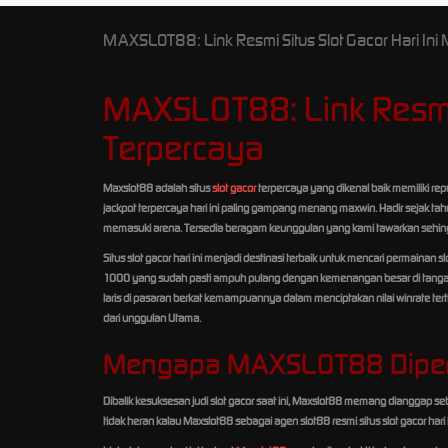
MAXSLOT88: Link Resmi Situs Slot Gacor Hari In
MAXSLOT88: Link Resmi 
Terpercaya
Maxslot88 adalah situs
slot gacor
terpercaya yang dikenal baik memiliki re
jackpot terpercaya hari ini paling gampang menang maxwin. Hadir sejak tahun
memasuki arena. Tersedia beragam keunggulan yang kami tawarkan sehingg
Situs slot gacor hari ini menjadi destinasi terbaik untuk mencari perma
1000 yang sudah pasti ampuh pulang dengan kemenangan besar di tangan. 
laris di pasaran berkat kemampuannya dalam menciptakan nilai winrate t
dari unggulan Utama.
Mengapa MAXSLOT88 Diperc
Dibalik kesuksesan judi slot gacor saat ini, Maxslot88 memang dianggap se
tidak heran kalau Maxslot88 sebagai agen slot88 resmi situs slot gacor ha