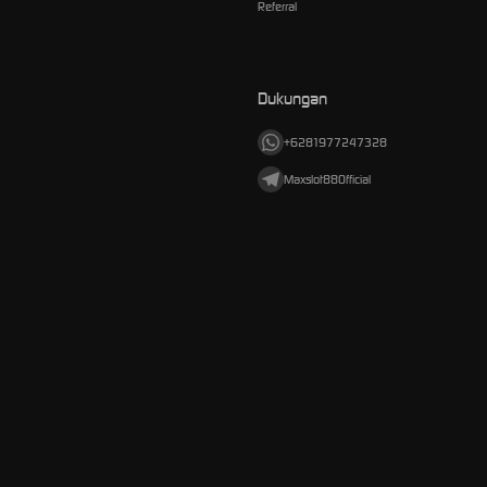
Referral
Dukungan
+6281977247328
Maxslot88Official