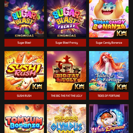
Sugar Blast
Sugar Blast Frenzy
Sugar Candy Bonanza
SUSHI RUSH
THE BIG THE FAT THE UGLY
TIDES OF FORTUNE