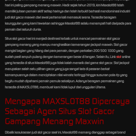
hari ini paling gampang menang maxwin. Hadir sejak tahun 2019, kini Maxslot88 telah
memiliki jutaan pemain aktif setiap harinya dan telah terbukti berhasil mendominasi industri
judi slot gacor maxwin dari awal pertama kali memasuki arena. Tersedia beragam
keunggulan yang kami tawarkan sehingga Maxslot88 selalu menempati hati daripada para
pemain dari seluruh dunia.
Situs slot gacor hari ini menjadi destinasi terbaik untuk mencari permainan slot gacor
gampang menang yang mampu menghasilkan kemenangan jackpot maxwin. Slot gacor
mengisi bagian yang hilang dari para pemain, dengan perkalian 200 500 1000 yang
sudah pasti ampuh pulang dengan kemenangan besar di tangan. Selain itu, Link
slot
online
yang tersedia di situs Maxslot88 juga tidak kalah menarik dari game slot gacor. Slot jackpot
merupakan salah satu pilihan gacor yang juga sangat laris di pasaran berkat
kemampuannya dalam menciptakan nilai winrate tertinggi hingga susunan pola rtp yang
begitu mudah dipahami pemain pemula sekalipun. Adanya beragam permainan yang
tersedia di MAXSLOT88, membuat kami tidak luput dari unggulan Utama.
Mengapa MAXSLOT88 Dipercaya
Sebagai Agen Situs Slot Gacor
Gampang Menang Maxwin
Dibalik kesuksesan judi slot gacor saat ini, Maxslot88 memang dianggap sebagai brand