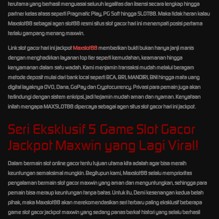
terutama yang berhasil menguasai seluruh legalitas dan lisensi secara lengkap hingga
partner kelas atass seperti Pragmatic Play, PG Soft hingga SLOT88. Maka tidak heran kalau
Maxslot88 sebagai agen slot88 resmi situs slot gacor hari ini menempati posisi pertama
terlalu gampang menang maxwin.
Link slot gacor hari ini jackpot
Maxslot88
memberikan bukti bukan hanya janji manis
dengan menghadirkan layanan top tier seperti kemudahan, keamanan hingga
kenyamanan dalam satu wadah. Kami menjamin transaksi mudah melalui beragam
metode deposit mulai dari bank local seperti BCA, BRI, MANDIRI, BNI hingga mata uang
digital layaknya OVO, Dana, GoPay dan Cryptocurrency. Privasi para pemain juga akan
terlindungi dengan sistem enkripsi, jadi terjamin mudah aman dan nyaman. Kenyataan
inilah mengapa MAXSLOT88 dipercaya sebagai agen situs slot gacor hari ini jackpot.
Seri Eksklusif 5 Game Slot Gacor
Jackpot Maxwin yang Lagi Viral!
Dalam bermain slot online gacor tentu tujuan utama kita adalah agar bisa meraih
keuntungan semaksimal mungkin. Begitupun kami, Maxslot88 selalu memprioritas
pengalaman bermain slot gacor maxwin yang aman dan menguntungkan, sehingga para
pemain bisa meraup keuntungan tanpa batas. Untuk itu, Demi kesenangan kedua belah
pihak, maka Maxslot88 akan merekomendasikan seri terbaru paling eksklusif beberapa
game slot gacor jackpot maxwin yang sedang panas berkat histori yang selalu berhasil