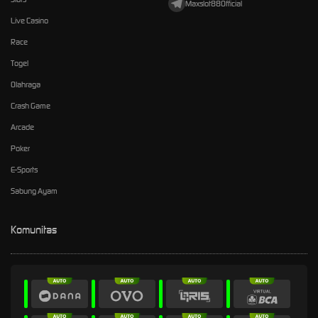
Maxslot88Official
Live Casino
Race
Togel
Olahraga
Crash Game
Arcade
Poker
E-Sports
Sabung Ayam
Komunitas