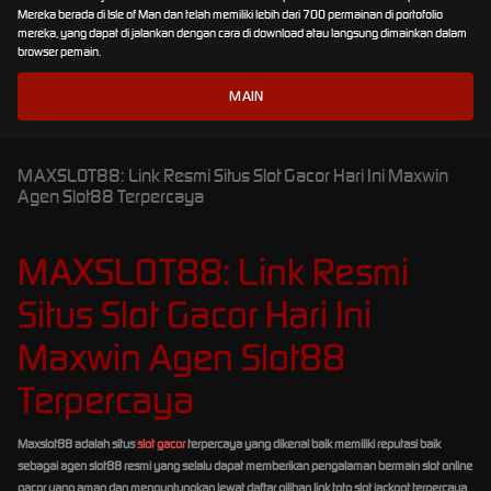
Mereka berada di Isle of Man dan telah memiliki lebih dari 700 permainan di portofolio
mereka, yang dapat di jalankan dengan cara di download atau langsung dimainkan dalam
browser pemain.
MAIN
MAXSLOT88: Link Resmi Situs Slot Gacor Hari Ini Maxwin
Agen Slot88 Terpercaya
MAXSLOT88: Link Resmi
Situs Slot Gacor Hari Ini
Maxwin Agen Slot88
Terpercaya
Maxslot88 adalah situs
slot gacor
terpercaya yang dikenal baik memiliki reputasi baik
sebagai agen slot88 resmi yang selalu dapat memberikan pengalaman bermain slot online
gacor yang aman dan menguntungkan lewat daftar pilihan link toto slot jackpot terpercaya