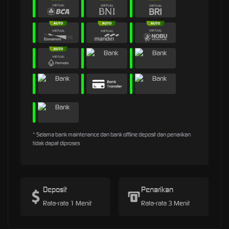
* Selama bank maintenance dan bank offline deposit dan penarikan
tidak dapat diproses
Deposit
Penarikan
Rata-rata 1 Menit
Rata-rata 3 Menit