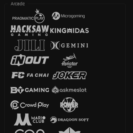
Arcade