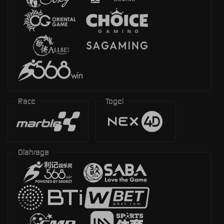
Race
Togel
Olahraga