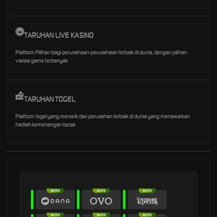
TARUHAN LIVE KASINO
Platform Pilihan bagi perusahaan-perusahaan terbaik di dunia, dengan pilihan
variasi game terbanyak
TARUHAN TOGEL
Platform togel yang menarik dari perusahan terbaik di dunia yang menawarkan
hadiah kemenangan besar