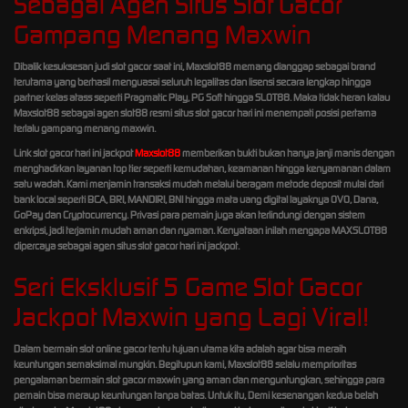
Sebagai Agen Situs Slot Gacor
Gampang Menang Maxwin
Dibalik kesuksesan judi slot gacor saat ini, Maxslot88 memang dianggap sebagai brand
terutama yang berhasil menguasai seluruh legalitas dan lisensi secara lengkap hingga
partner kelas atass seperti Pragmatic Play, PG Soft hingga SLOT88. Maka tidak heran kalau
Maxslot88 sebagai agen slot88 resmi situs slot gacor hari ini menempati posisi pertama
terlalu gampang menang maxwin.
Link slot gacor hari ini jackpot
Maxslot88
memberikan bukti bukan hanya janji manis dengan
menghadirkan layanan top tier seperti kemudahan, keamanan hingga kenyamanan dalam
satu wadah. Kami menjamin transaksi mudah melalui beragam metode deposit mulai dari
bank local seperti BCA, BRI, MANDIRI, BNI hingga mata uang digital layaknya OVO, Dana,
GoPay dan Cryptocurrency. Privasi para pemain juga akan terlindungi dengan sistem
enkripsi, jadi terjamin mudah aman dan nyaman. Kenyataan inilah mengapa MAXSLOT88
dipercaya sebagai agen situs slot gacor hari ini jackpot.
Seri Eksklusif 5 Game Slot Gacor
Jackpot Maxwin yang Lagi Viral!
Dalam bermain slot online gacor tentu tujuan utama kita adalah agar bisa meraih
keuntungan semaksimal mungkin. Begitupun kami, Maxslot88 selalu memprioritas
pengalaman bermain slot gacor maxwin yang aman dan menguntungkan, sehingga para
pemain bisa meraup keuntungan tanpa batas. Untuk itu, Demi kesenangan kedua belah