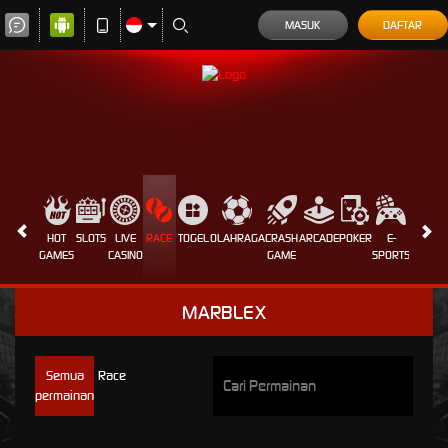
MASUK
DAFTAR
HOT
SLOTS
LIVE
RACE
TOGEL
OLAHRAGA
CRASH
ARCADE
POKER
E-
SABUN
GAMES
CASINO
GAME
SPORTS
AYAM
MARBLEX
Semua
Race
permainan