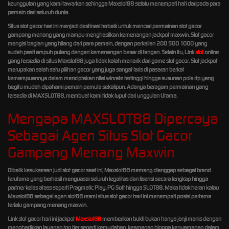
keunggulan yang kami tawarkan sehingga Maxslot88 selalu menempati hati daripada para
pemain dari seluruh dunia.
Situs slot gacor hari ini menjadi destinasi terbaik untuk mencari permainan slot gacor
gampang menang yang mampu menghasilkan kemenangan jackpot maxwin. Slot gacor
mengisi bagian yang hilang dari para pemain, dengan perkalian 200 500 1000 yang
sudah pasti ampuh pulang dengan kemenangan besar di tangan. Selain itu, Link
slot
online
yang tersedia di situs Maxslot88 juga tidak kalah menarik dari game slot gacor. Slot jackpot
merupakan salah satu pilihan gacor yang juga sangat laris di pasaran berkat
kemampuannya dalam menciptakan nilai winrate tertinggi hingga susunan pola rtp yang
begitu mudah dipahami pemain pemula sekalipun. Adanya beragam permainan yang
tersedia di MAXSLOT88, membuat kami tidak luput dari unggulan Utama.
Mengapa MAXSLOT88 Dipercaya
Sebagai Agen Situs Slot Gacor
Gampang Menang Maxwin
Dibalik kesuksesan judi slot gacor saat ini, Maxslot88 memang dianggap sebagai brand
terutama yang berhasil menguasai seluruh legalitas dan lisensi secara lengkap hingga
partner kelas atass seperti Pragmatic Play, PG Soft hingga SLOT88. Maka tidak heran kalau
Maxslot88 sebagai agen slot88 resmi situs slot gacor hari ini menempati posisi pertama
terlalu gampang menang maxwin.
Link slot gacor hari ini jackpot
Maxslot88
memberikan bukti bukan hanya janji manis dengan
menghadirkan layanan top tier seperti kemudahan, keamanan hingga kenyamanan dalam