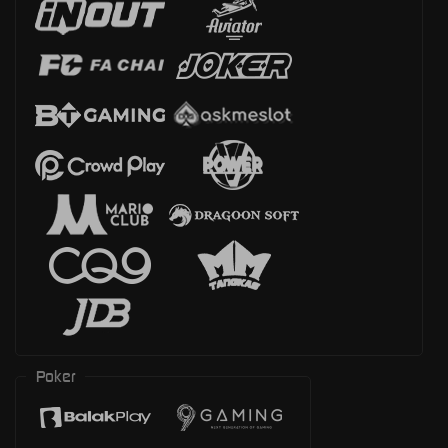
Poker