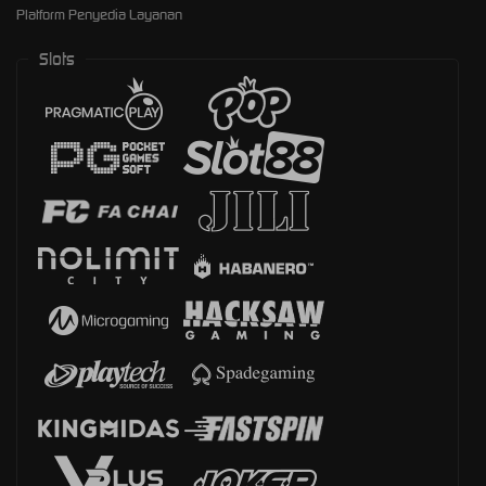
Platform Penyedia Layanan
Slots