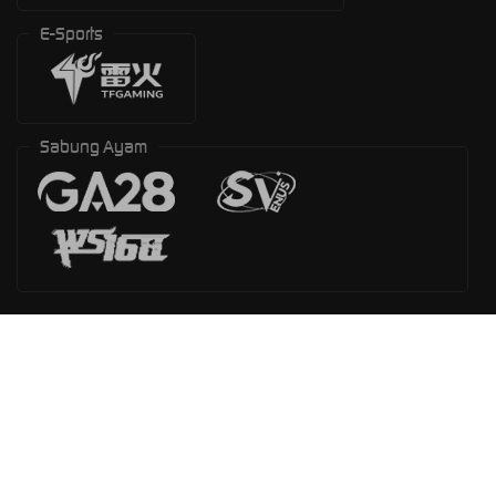
E-Sports
Sabung Ayam