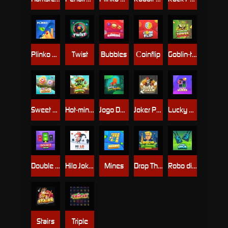
Plinko 1000
Twist
Bubbles
Сoinflip
Goblin-tower
Sweet Keno
Hot-mines
Jogo Do Bicho
Joker Poker
Lucky mines
Double Online
Hilo Joker
Mines
Drop The Billionaire
Robo dice
Stairs
Triple