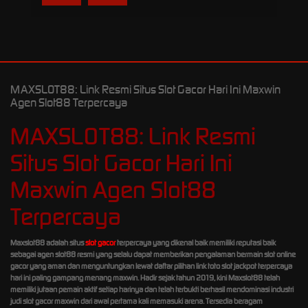
MAXSLOT88: Link Resmi Situs Slot Gacor Hari Ini Maxwin
Agen Slot88 Terpercaya
MAXSLOT88: Link Resmi
Situs Slot Gacor Hari Ini
Maxwin Agen Slot88
Terpercaya
Maxslot88 adalah situs
slot gacor
terpercaya yang dikenal baik memiliki reputasi baik
sebagai agen slot88 resmi yang selalu dapat memberikan pengalaman bermain slot online
gacor yang aman dan menguntungkan lewat daftar pilihan link toto slot jackpot terpercaya
hari ini paling gampang menang maxwin. Hadir sejak tahun 2019, kini Maxslot88 telah
memiliki jutaan pemain aktif setiap harinya dan telah terbukti berhasil mendominasi industri
judi slot gacor maxwin dari awal pertama kali memasuki arena. Tersedia beragam