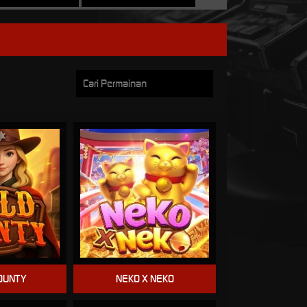
IDR
4,600,000.00
Mahjong Wins - Gong Xi Fa Cai
mem****8
IDR
3,782,400.00
Mahjong Wins 2
mem****8
IDR
3,636,000.00
Mahjong Wins 2
eljap****e
IDR
2,643,750.00
Gates of Olympus Super Scatter
zhan****2
IDR
2,467,400.00
Gates of Olympus 1000
h***8
IDR
2,433,200.00
Gates of Olympus 1000
OUNTY
NEKO X NEKO
fiy****x
IDR
2,400,000.00