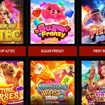
 OF AZTEC
SUGAR FRENZY
FIERY 