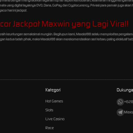
ji manis dengan menghadirkan layanan top tier seperti kemudahan, keamanan hingga kenyaman
a mata uang digital layaknya OVO, Dana, GoPay dan Cryptocurrency. Privasi para pemain juga akan 
or hari ini jackpot.
acor Jackpot Maxwin yang Lagi Viral!
sa meraih keuntungan semaksimal mungkin. Begitupun kami, Maxslot88 selalu memprioritas penga
gan kedua belah pihak, maka Maxslot88 akan merekomendasikan seri terbaru paling eksklusif beb
Kategori
Dukung
Hot Games
+62
Slots
Maxsl
Live Casino
Race