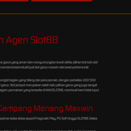
in Agen Slot88
e gacor yang aman dan menguntungkan lewat daftar pilihan link toto slot
 mendominasi industri judi slot gacor maxwin dari awal pertama kali
engisi bagian yang hilang dari para pemain, dengan perkalian 200 500
t gacor. Slot jackpot merupakan salah satu pilihan gacor yang juga sangat
beragam permainan yang tersedia di MAXSLOT88, membuat kami tidak luput
r Gampang Menang Maxwin
 partner kelas atass seperti Pragmatic Play, PG Soft hingga SLOT88. Maka