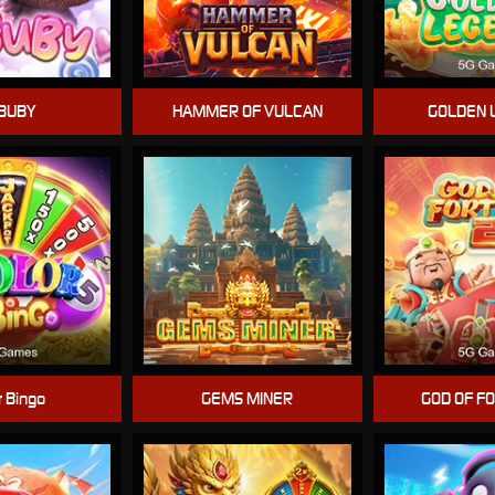
BUBY
HAMMER OF VULCAN
GOLDEN 
r Bingo
GEMS MINER
GOD OF F