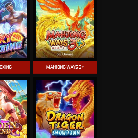
Mahjong Wins 3 – Black Scatter
BOXING
MAHJONG WAYS 3+