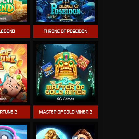
LEGEND
THRONE OF POSEIDON
ORTUNE 2
MASTER OF GOLD MINER 2