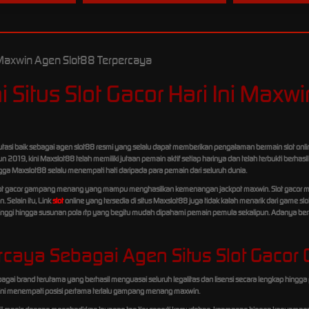
 Maxwin Agen Slot88 Terpercaya
Situs Slot Gacor Hari Ini Maxw
putasi baik sebagai agen slot88 resmi yang selalu dapat memberikan pengalaman bermain slot onlin
2019, kini Maxslot88 telah memiliki jutaan pemain aktif setiap harinya dan telah terbukti berhasil
a Maxslot88 selalu menempati hati daripada para pemain dari seluruh dunia.
inan slot gacor gampang menang yang mampu menghasilkan kemenangan jackpot maxwin. Slot gacor m
Selain itu, Link
slot
online yang tersedia di situs Maxslot88 juga tidak kalah menarik dari game slo
ertinggi hingga susunan pola rtp yang begitu mudah dipahami pemain pemula sekalipun. Adanya 
aya Sebagai Agen Situs Slot Gaco
agai brand terutama yang berhasil menguasai seluruh legalitas dan lisensi secara lengkap hingga
ri ini menempati posisi pertama terlalu gampang menang maxwin.