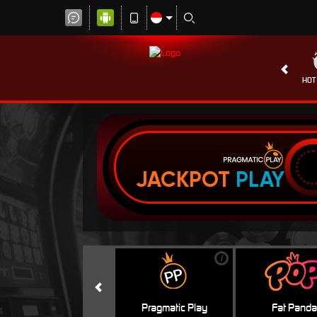
HOT
JACKPOT
PLAY
i
Pragmatic Play
Fat Pand