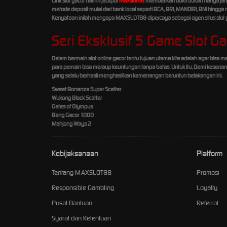
Link slot gacor hari ini jackpot
Maxslot88
memberikan bukti bukan hanya jan
metode deposit mulai dari bank local seperti BCA, BRI, MANDIRI, BNI hingg
Kenyataan inilah mengapa MAXSLOT88 dipercaya sebagai agen situs slot gac
Seri Eksklusif 5 Game Slot G
Dalam bermain slot online gacor tentu tujuan utama kita adalah agar bi
para pemain bisa meraup keuntungan tanpa batas. Untuk itu, Demi kesenan
yang selalu berhasil menghasilkan kemenangan beruntun belakangan ini.
Sweet Bonanza Super Scatter
Wukong Black Scatter
Gates of Olympus
Bang Gacor 1000
Mahjong Ways 2
Kebijaksanaan
Platform
Tentang MAXSLOT88
Promosi
Responsible Gambling
Loyalty
Pusat Bantuan
Referral
Syarat dan Ketentuan