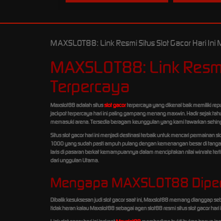
MAXSLOT88: Link Resmi Situs Slot Gacor Hari Ini
MAXSLOT88: Link Resmi 
Terpercaya
Maxslot88 adalah situs
slot gacor
terpercaya yang dikenal baik memiliki re
jackpot terpercaya hari ini paling gampang menang maxwin. Hadir sejak tahun 
memasuki arena. Tersedia beragam keunggulan yang kami tawarkan sehingg
Situs slot gacor hari ini menjadi destinasi terbaik untuk mencari perma
1000 yang sudah pasti ampuh pulang dengan kemenangan besar di tangan. 
laris di pasaran berkat kemampuannya dalam menciptakan nilai winrate t
dari unggulan Utama.
Mengapa MAXSLOT88 Diperc
Dibalik kesuksesan judi slot gacor saat ini, Maxslot88 memang dianggap seb
tidak heran kalau Maxslot88 sebagai agen slot88 resmi situs slot gacor ha