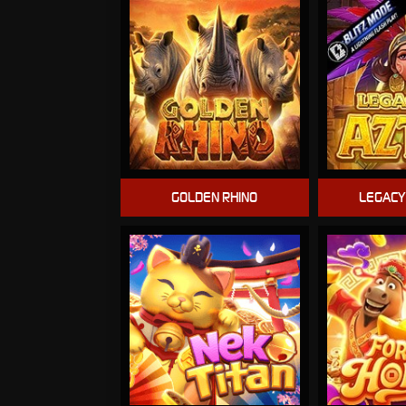
GOLDEN RHINO
LEGACY