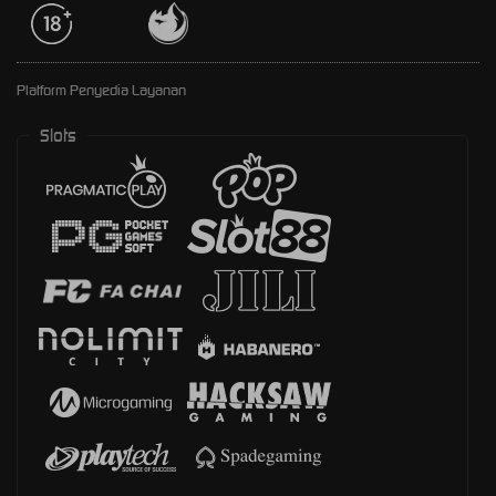
Platform Penyedia Layanan
Slots