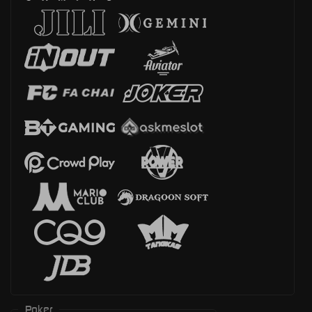
Poker