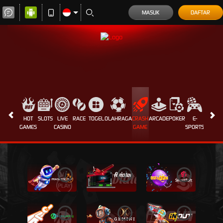
MASUK
DAFTAR
HOT
SLOTS
LIVE
RACE
TOGEL
OLAHRAGA
CRASH
ARCADE
POKER
E-
SABUN
GAMES
CASINO
GAME
SPORTS
AYAM
i
i
i
i
i
i