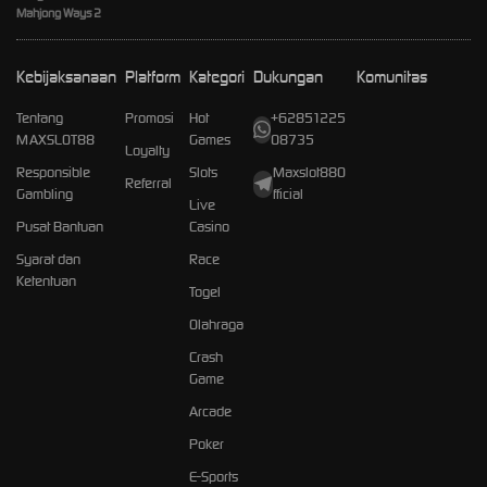
Mahjong Ways 2
Kebijaksanaan
Platform
Kategori
Dukungan
Komunitas
Tentang
Promosi
Hot
+62851225
MAXSLOT88
Games
08735
Loyalty
Responsible
Slots
Maxslot88O
Referral
Gambling
fficial
Live
Pusat Bantuan
Casino
Syarat dan
Race
Ketentuan
Togel
Olahraga
Crash
Game
Arcade
Poker
E-Sports