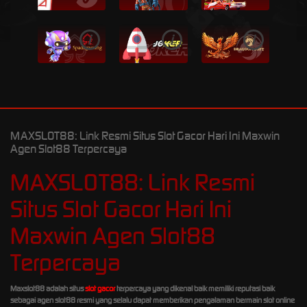
i
i
i
MAXSLOT88: Link Resmi Situs Slot Gacor Hari Ini Maxwin
Agen Slot88 Terpercaya
MAXSLOT88: Link Resmi
Situs Slot Gacor Hari Ini
Maxwin Agen Slot88
Terpercaya
Maxslot88 adalah situs
slot gacor
terpercaya yang dikenal baik memiliki reputasi baik
sebagai agen slot88 resmi yang selalu dapat memberikan pengalaman bermain slot online