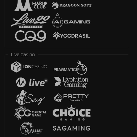
Live Casino