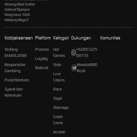
Wukong Black Scatter
Gates of Olympus
Bang Gacor 1000
Mahjong Ways 2
Kebijaksanaan
Platform
Kategori
Dukungan
Komunitas
Tentang
Promosi
Hot
+62851225
MAXSLOT88
Games
08735
Loyalty
Responsible
Slots
Maxslot88O
Referral
Gambling
fficial
Live
Pusat Bantuan
Casino
Syarat dan
Race
Ketentuan
Togel
Olahraga
Crash
Game
Arcade