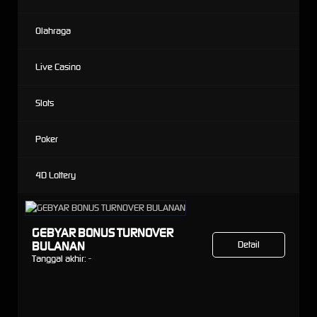
Olahraga
Live Casino
Slots
Poker
4D Lottery
GEBYAR BONUS TURNOVER
BULANAN
Detail
Tanggal akhir:
-