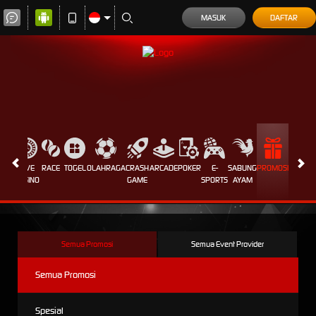
MASUK
DAFTAR
LOTS
LIVE
RACE
TOGEL
OLAHRAGA
CRASH
ARCADE
POKER
E-
SABUNG
PROMOSI
CASINO
GAME
SPORTS
AYAM
Semua Promosi
Semua Event Provider
Semua Promosi
Spesial