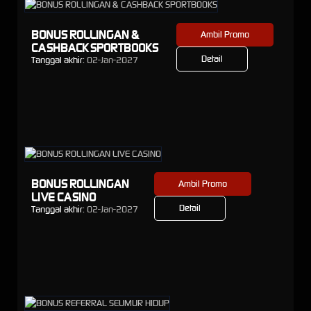
BONUS ROLLINGAN &
Ambil Promo
CASHBACK SPORTBOOKS
Detail
Tanggal akhir:
02-Jan-2027
BONUS ROLLINGAN
Ambil Promo
LIVE CASINO
Detail
Tanggal akhir:
02-Jan-2027