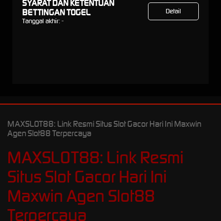
SYARAT DAN KETENTUAN
BETTINGAN TOGEL
Detail
Tanggal akhir:
-
MAXSLOT88: Link Resmi Situs Slot Gacor Hari Ini Maxwin
Agen Slot88 Terpercaya
MAXSLOT88: Link Resmi
Situs Slot Gacor Hari Ini
Maxwin Agen Slot88
Terpercaya