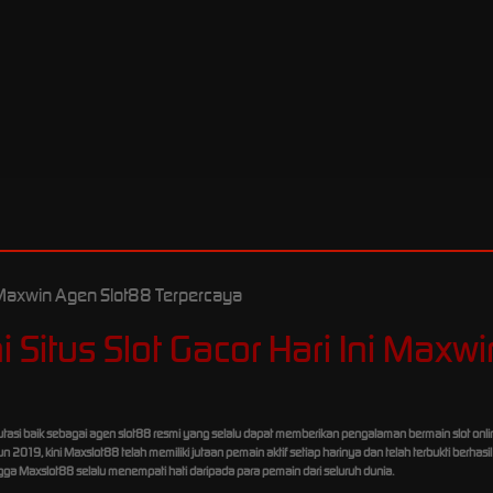
 Maxwin Agen Slot88 Terpercaya
Situs Slot Gacor Hari Ini Maxw
putasi baik sebagai agen slot88 resmi yang selalu dapat memberikan pengalaman bermain slot onlin
2019, kini Maxslot88 telah memiliki jutaan pemain aktif setiap harinya dan telah terbukti berhasil
a Maxslot88 selalu menempati hati daripada para pemain dari seluruh dunia.