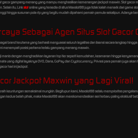
inan slot gacor gampang menang yang mampu menghasilkan kemenangan jackpot maxwin. Slot gacor m
Selain itu, Link
slot
online yang tersedia di situs Maxslot88 juga tidak kalah menarik dari game slo
ertinggi hingga susunan pola rtp yang begitu mudah dipahami pemain pemula sekalipun. Adanya 
aya Sebagai Agen Situs Slot Gaco
agai brand terutama yang berhasil menguasai seluruh legalitas dan lisensi secara lengkap hingga
ri ini menempati posisi pertama terlalu gampang menang maxwin.
ji manis dengan menghadirkan layanan top tier seperti kemudahan, keamanan hingga kenyaman
a mata uang digital layaknya OVO, Dana, GoPay dan Cryptocurrency. Privasi para pemain juga akan 
or hari ini jackpot.
acor Jackpot Maxwin yang Lagi Viral!
sa meraih keuntungan semaksimal mungkin. Begitupun kami, Maxslot88 selalu memprioritas penga
gan kedua belah pihak, maka Maxslot88 akan merekomendasikan seri terbaru paling eksklusif beb