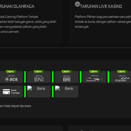
RUHAN OLAHRAGA
TARUHAN LIVE KASINO
ook Gaming Platform Terbaik
Platform Pilihan bagi perusahaan-perusa
kan lebih banyak game, odds yang lebih
terbaik di dunia, dengan pilihan variasi g
 dan menyediakan pilihan yang lebih
terbanyak
untuk pemain.
an tidak dapat diproses