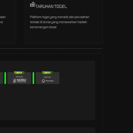
TARUHAN TOGEL
haan
Platform togel yang menarik dari perusahan
ame
terbaik di dunia yang menawarkan hadiah
kemenangan besar