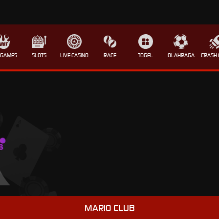
 GAMES
SLOTS
LIVE CASINO
RACE
TOGEL
OLAHRAGA
CRASH
MARIO CLUB